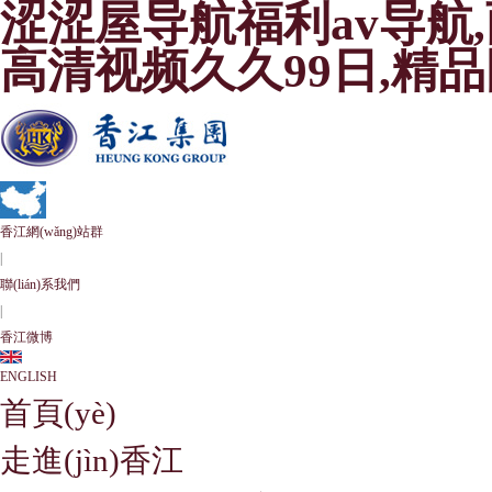
涩涩屋导航福利av导航
高清视频久久99日,精
香江網(wǎng)站群
|
聯(lián)系我們
|
香江微博
ENGLISH
首頁(yè)
走進(jìn)香江