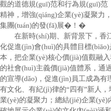
觀的道德規(guī)范和行為規(guī)范
精神，增強(qiáng)企業(yè)凝聚力，
集團(tuán)的發(fā)展�！�
在新時(shí)期、新背景下，香江集
化促進(jìn)會(huì)的具體目標(bi
本，把企業(yè)核心價(jià)值觀融入
的社會(huì)主義價(jià)值體系，通
的宣導(dǎo)，促進(jìn)員工成為
有文化、有紀(jì)律的“四有”新人
業(yè)的凝聚力；總結(jié)企業(y
確地展示企業(yè)的文化內(nèi)涵和