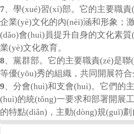
7
、學(xué)習(xí)部。它的
企業(yè)文化的內(nèi)涵和形象；激
(dǎo)會(huì)員提升自身的文化素質(
業(yè)文化教育。
8
、黨群部。它的主要職責(zé)是聯(liá
等優(yōu)秀的組織，共同開展符
9
、分會(huì)和支會(huì)。它們
(huì)的統(tǒng)一要求和部署開展
的特點(diǎn)，主動(dòng)規(gu