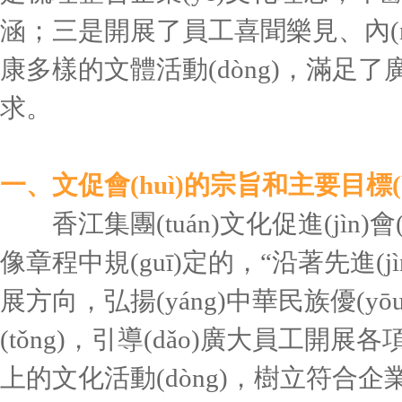
涵；三是開展了員工喜聞樂見、內(
康多樣的文體活動(dòng)，滿足
求。
一、文促會(huì)的宗旨和主要目標(bi
香江集團(tuán)文化促進(jìn)會(
像章程中規(guī)定的，“沿著先進(jì
展方向，弘揚(yáng)中華民族優(y
(tǒng)，引導(dǎo)廣大員工開展各
上的文化活動(dòng)，樹立符合企業(y