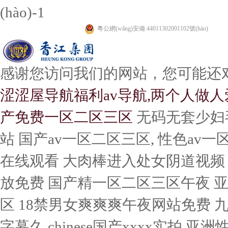
(hào)-1
粵公網(wǎng)安備 44011302001102號(hào)
感谢您访问我们的网站，您可能还
涩涩屋导航福利av导航,两个人做人
产免费一区二区三区
无码无套少妇毛多18pxxxx 国产美女被遭强高潮免费网站 国产av一区二区三区, 性色av一区二区三区无码 国产又爽又黄无码无遮挡在线观看 大肉棒进入处女阴道视频 九九热在线精品首页官网 曰批视频免费播放免费 国产精一区二区三区午夜 亚洲国产天堂久久综小说 av精品一区二区三区 18禁男女爽爽爽午夜网站免费 九九热精品在线视频播放 乱码熟妇人妻中文字幕久 chinese国产xxxx实拍 亚洲性生活免费观看视频 欧美亚洲另类丝袜综合网 日韩高清在线中文字带字幕 亚洲日韩av在线观看 免费国产小视频 国产野外一区二区理伦片 久久久久99精品成人片试看 亚洲精品天堂久久久无码 国产一级伦理片久久久久 操逼我还是很好滴好滴呀 女人扒开屁股桶爽30分钟 极品嫩模被强到高潮呻吟 国产男女猛烈无遮挡免费视频 苍井空波多野结衣aa片 国产98色在线 | 日韩 人妻换人妻仑乱 精品久久久久久无码国产 久久精品中文无码资源站 激情综合色综合久久综合 国产在线观看观 亚洲日韩国产一区二区三区 国产成人综合色视频精品 欧美性受xxxx 欧美综合日韩 与君初相识电视剧免费观看 精品国产一区二区三区av 性色 国内外激情免费在线视频 欧美大屁屁在线观看视频 看日老肥逼偷拍 国产啊啊啊视频 国偷自产av一区二区三区 国产成人a亚洲精v品无码 他用嘴巴含着我奶头好舒服 老妇女性较大毛片 欧美激情在线视频 风韵多水老熟妇口爆69式 人妻系列无a v码专区 中文字幕无码高潮到痉挛 精品国产一区二区三区av性色 国产激情一区二区三区 天天啪天天草天天干大香蕉 国产欧美久久一区二区 把腿抬高我要添你下面小说 国产午夜精品一区二区 18禁高潮出水呻吟娇喘mp3 日韩一级片网址 男生鸡巴操女人骚逼网站 久久久久久精品国产亚洲一 波多野结衣电影继子我想 中文字幕亚洲综合小综合 精品无人区无码乱码国产 精品国产乱码久久久久a 精品乱人伦一区二区三区 亚洲色a无码区在线观看 国产精品扒开腿做爽爽爽视频 777尤物精选在线观看 国产乱妇高清无乱码免费 操操操天天操夜夜操狠狠操 亚洲精品乱码久久久久久蜜桃图片 外国女人逼XX 国产精品福利一区二区 日本中文字幕有码在线视频 亚洲色图使劲捰 色婷婷久久99精品91 国产人与禽zoz0性伦 国产xxxxx免费视频 大尺度黄片免费在线观看 高h np 强j 乱l 爆操大奶子后入肥臀骚逼 亚洲欧洲菲洲老太太逼逼 亚洲国产精品福利片在线观看 性A∨精品高清在线观看 久久久久人妻一区二区三区 黄色视频啊嗯嗯快点进来 99精品久久久久久久三级 午夜时刻免费入口 国产精品一线二线三线 欧美 另类 国产 日韩 日韩一区二区视频精品在线 欧美日本一区二区三区桃色 日本变态残虐特级a片受难 亚洲色欲色欲www 老司机一区二区免费视频 国产98色在线 | 日韩 热久久国产精彩对白精品 欧美一区二区三区精品在线 欧美大胆xxxx人体视频 亚洲日韩成人片在线播放 性夜影院爽黄a免费视频 国产suv精品一区二区69 青春草在线视频观看 久久人人97超碰人人澡 日韩福利视频高清免费看 美女逼逼给我操 久久夜色精品国产亚洲av 91人妻人人澡人人爽精品 大鸡巴操骚逼逼视频免费 天天av天天翘天天综合网 精品综合久久久久久98 2021亚洲色中文字幕 亚洲中文字幕αv天堂 国内露脸中年夫妇交换 色一情一乱一伦 成人91淫片免费在线观看 一区二区一本久久精品生活 狠狠伊人大综合流行影院 桃花视频在线观看免费 亚洲欧美中文日韩在线v日本 丰满人妻一区二区三区免费视频 日韩a v欧美激情在线 啊用点力对就是那里视频 2014天堂网久久精品 国产精品入口麻豆www 日本强好片久久久久久aaa 男人内射女人骚逼的视频 在按摩店和女老板做爰 日韩精品在线视频第三页 久无码久无码av无码 无码粉嫩虎白一线天在线观看 我的逼逼好痒痒视频免费 美女拉开腿让男生桶到爽 亚洲乱码一区二区三区在线观看 国产真实偷综合在线视频 中文字幕日韩欧免费视频 99国产精品永久免费视频 欧美熟妇xxxxx欧美老妇不卡 久久国产视频专区一二三 国产999精品久久久久久 中文字幕剧情演绎一区二区 国产精品国产三级国产av主播 国产免费一区二区在线a片视频 男生用坤坤捅女生阴道里 久久久久久人妻97日韩 欧美乱大交xxxxx 成人美女免费视频播放网 欧美日韩在线一区二区三区 日逼视频啊啊啊 97人人模人人爽人人少妇 老汉与妓婆操逼免费视频 亚洲熟妇无码另类久久久 97国产av传媒视频在线观看 巨大黑又大又粗猛爽视频 国精久久久久久久久久久 青青草国产成人99久久 啦啦啦www日本高清免费观看 国产人妻aⅴ色偷 日韩国产欧美精品视频区 国产睡熟迷奷系列精品污 军人洗澡无遮挡自慰网站 欧洲熟妇色xxxx欧美老妇多毛 大鸡巴插女生阴道的视频 无码免费一区二区三区免费播放 男生和女生操逼视频软件 精品日韩欧美一区二区三区 日韩精品电影精品一区二区 天下第一社区视频WWW 亚洲图欧美日韩成人在线 揉捏穆桂英双乳三级视频 天天碰天天爽夜夜爽av 亚洲日韩av在线观看 亚洲日韩一区二区三区 美女插入在线观看视频了 国产成人av电影在线观看 狠狠精品干练久久久无码中文字幕 欧美xxxx黑人又粗又长精品 奇米四色777和888 国产精品99精品久久免费 www.色五月 三十路丰满大屁股熟妇网 操嫩穴受不了了在线视频 久久久久久av无码免费网站下载 国产综合精品 白丝美女被强奸视频网站 国产乱人伦偷精品视频免下载 久久久久久av免费观看 插我一区二区在线观看 女生拔开尿口让男生操到 欧美人与动性xxxxx杂性 国产婷婷一区二区三区 麻豆人妻少妇精品无码专区 精品欧美一区二区三区久久久 激情爆乳一区二区三区 日本熟妇xxx 成人亚洲精品久久久久 扒开内裤边吃奶XXOO 插美女骚穴视频 精品人妻中文无码av在线 美国人操逼免费高清视频 国产精品女a片爽视频爽 亚洲精品高清无码视频 五月天六月婷婷开心激情 男女啪啪高潮激烈免费版 亚洲va中文字幕 精品一区二区三区无码视频 国偷自产视频一区二区久 大梦归离电视剧免费观看全集高清 久久久久久人妻97日韩 女生高潮喷水视频免费看 免费视频无遮挡在线观看 a片免费一级无码理论片 国产精品一区二区三区三州 狠狠色噜噜狠狠狠狠97首创麻豆 大梁败家子小说免费阅读 中国黄色大片操女人的逼 国产国产