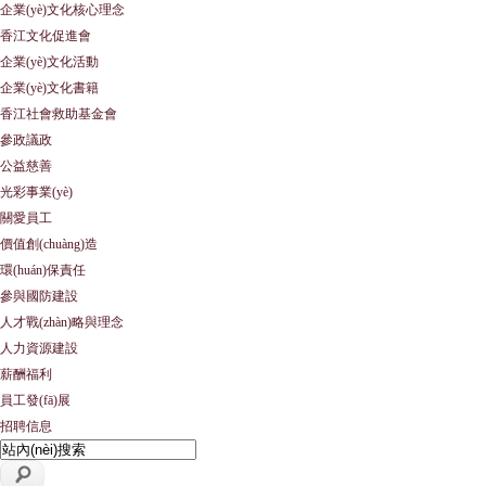
企業(yè)文化核心理念
香江文化促進會
企業(yè)文化活動
企業(yè)文化書籍
香江社會救助基金會
參政議政
公益慈善
光彩事業(yè)
關愛員工
價值創(chuàng)造
環(huán)保責任
參與國防建設
人才戰(zhàn)略與理念
人力資源建設
薪酬福利
員工發(fā)展
招聘信息