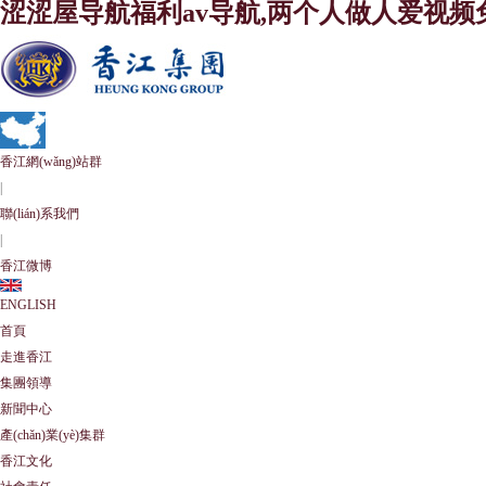
涩涩屋导航福利av导航,两个人做人爱视频
香江網(wǎng)站群
|
聯(lián)系我們
|
香江微博
ENGLISH
首頁
走進香江
集團領導
新聞中心
產(chǎn)業(yè)集群
香江文化