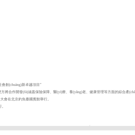
創(chuàng)新卓越項目”
作開發(fā)涵蓋保險保障、醫(yī)療、養(yǎng)老、健康管理等方面的綜合產(chǎ
會在北京釣魚臺國賓館舉行。
。