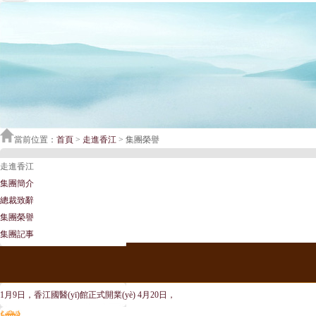
當前位置：
首頁
>
走進香江
> 集團榮譽
走進香江
集團簡介
總裁致辭
集團榮譽
集團記事
1月9日，香江國醫(yī)館正式開業(yè) 4月20日，