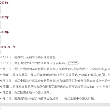
2004年
2002年
2003年
1990-2001年
•12月4日，前海香江金融中心項目隆重開盤
•11月1日，位于廣州大道中的香江家居天河店開業(yè)。
•9月18日，香江社會救助基金會愛心圖書室項目榮獲第四屆慈展會“2015全球企業(yè)社會
•9月9日，香江集團與中國人民健康保險股份有限公司簽署戰(zhàn)略合作協(xié)議，雙方將合
•6月16日，首屆中國非公募基金會慈善事業(yè)論壇暨香江社會救助基金會成立十周年大
•6月5日，香江社會救助基金會愛心圖書室揭牌儀式在豐順縣湯西鎮(zhèn)中心小學舉行
•4月25日，香江國際金融中心盛大開盤。
•4月15日，前海自貿(mào)區(qū)首個金融總部——香江金融中心盛大封頂。