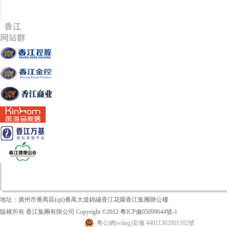
地址：廣州市番禺區(qū)番禺大道錦繡香江花園香江集團辦公樓
版權所有 香江集團有限公司 Copyright ©2012
粵ICP備05099644號-1
粵公網(wǎng)安備 44011302001102號