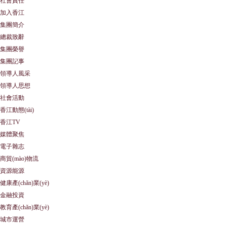
社會責任
加入香江
集團簡介
總裁致辭
集團榮譽
集團記事
領導人風采
領導人思想
社會活動
香江動態(tài)
香江TV
媒體聚焦
電子雜志
商貿(mào)物流
資源能源
健康產(chǎn)業(yè)
金融投資
教育產(chǎn)業(yè)
城市運營