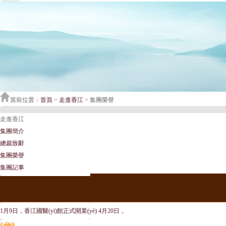
當前位置：
首頁
>
走進香江
> 集團榮譽
走進香江
集團簡介
總裁致辭
集團榮譽
集團記事
1月9日，香江國醫(yī)館正式開業(yè) 4月20日，