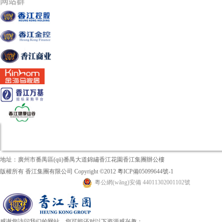
地址：廣州市番禺區(qū)番禺大道錦繡香江花園香江集團辦公樓
版權所有 香江集團有限公司 Copyright ©2012
粵ICP備05099644號-1
粵公網(wǎng)安備 44011302001102號
感谢您访问我们的网站，您可能还对以下资源感兴趣：