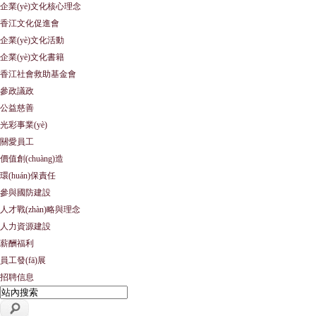
企業(yè)文化核心理念
香江文化促進會
企業(yè)文化活動
企業(yè)文化書籍
香江社會救助基金會
參政議政
公益慈善
光彩事業(yè)
關愛員工
價值創(chuàng)造
環(huán)保責任
參與國防建設
人才戰(zhàn)略與理念
人力資源建設
薪酬福利
員工發(fā)展
招聘信息