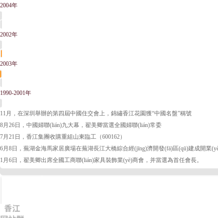
2004年
2002年
2003年
1990-2001年
11月，在深圳舉辦的第四屆中國住交會上，錦繡香江花園獲“中國名盤”稱號
8月26日，中國婦聯(lián)九大幕，翟美卿當選全國婦聯(lián)常委
7月21日，香江集團收購重組山東臨工（600162）
6月8日，蕪湖金海馬家居廣場在蕪湖長江大橋綜合經(jīng)濟開發(fā)區(qū)建成開業(yè
1月6日，翟美卿出席全國工商聯(lián)家具裝飾業(yè)商會，并當選為首任會長。