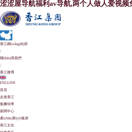
涩涩屋导航福利av导航,两个人做人爱视频
香江網(wǎng)站群
|
聯(lián)系我們
|
香江微博
ENGLISH
首頁
走進香江
集團領導
新聞中心
產(chǎn)業(yè)集群
香江文化