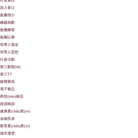
社會責任
加入香江
集團簡介
總裁致辭
集團榮譽
集團記事
領導人風采
領導人思想
社會活動
香江動態(tài)
香江TV
媒體聚焦
電子雜志
商貿(mào)物流
資源能源
健康產(chǎn)業(yè)
金融投資
教育產(chǎn)業(yè)
城市運營